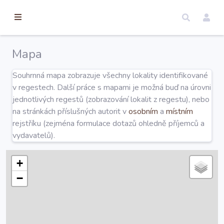
torické
ameny
dosah
Mapa
Úvod
Souhrnná mapa zobrazuje všechny lokality identifikované
v regestech. Další práce s mapami je možná buď na úrovni
Edice
jednotlivých regestů (zobrazování lokalit z regestu), nebo
na stránkách příslušných autorit v
osobním
a
místním
rejstříku (zejména formulace dotazů ohledně příjemců a
Regesty
vydavatelů).
Hledat
+
−
Mapy