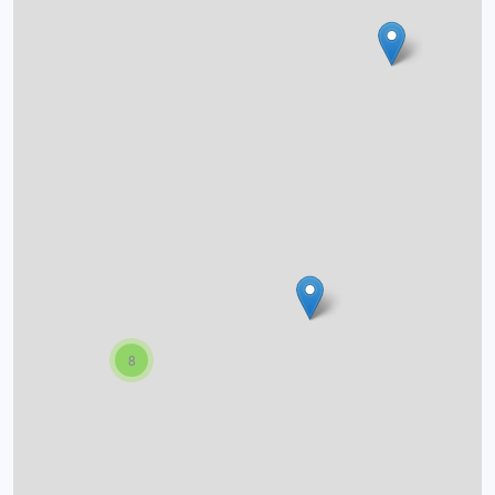
O projektu
Autoři
Nápověda
8