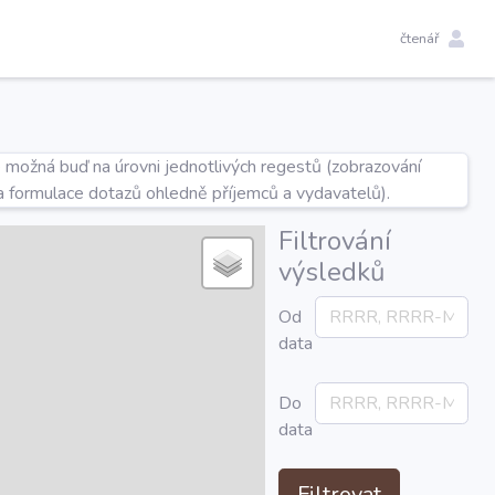
čtenář
e možná buď na úrovni jednotlivých regestů (zobrazování
a formulace dotazů ohledně příjemců a vydavatelů).
Filtrování
výsledků
Od
data
Do
data
Filtrovat