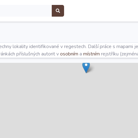
hny lokality identifikované v regestech. Další práce s mapami j
tránkách příslušných autorit v
osobním
a
místním
rejstříku (zejmén