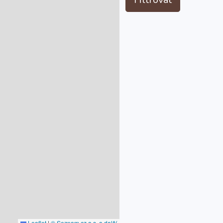
Leaflet
|
© Seznam.cz a.s. a další