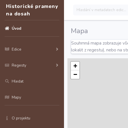
Historické prameny
na dosah
Úvod
Mapa
Souhrnná mapa zobrazuje všec
Edice
lokalit z regestu), nebo na s
+
Regesty
−
Hledat
Mapy
O projektu