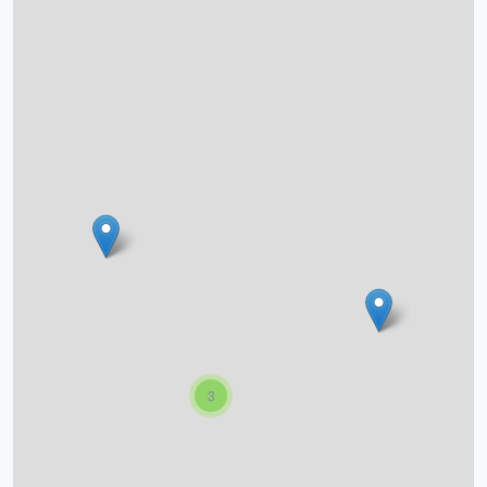
O projektu
Autoři
Nápověda
3