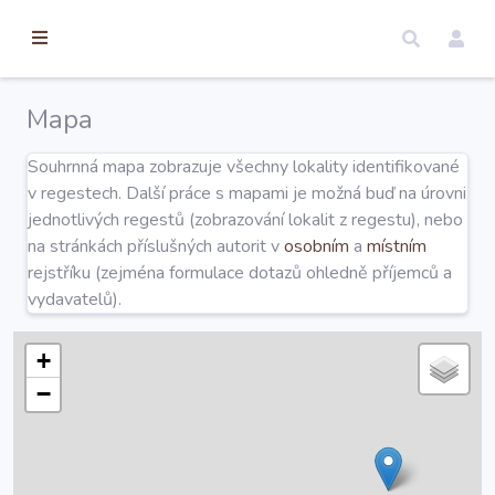
torické
ameny
dosah
Mapa
Úvod
Souhrnná mapa zobrazuje všechny lokality identifikované
v regestech. Další práce s mapami je možná buď na úrovni
Edice
jednotlivých regestů (zobrazování lokalit z regestu), nebo
na stránkách příslušných autorit v
osobním
a
místním
rejstříku (zejména formulace dotazů ohledně příjemců a
Regesty
vydavatelů).
Hledat
+
−
Mapy