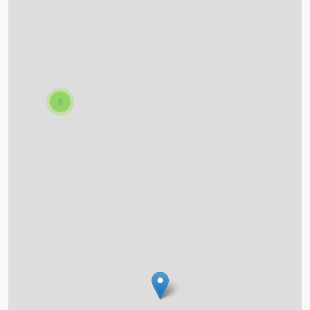
O projektu
Autoři
Nápověda
5