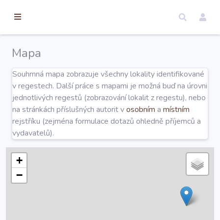
torické
ameny
dosah
Mapa
Úvod
Souhrnná mapa zobrazuje všechny lokality identifikované
v regestech. Další práce s mapami je možná buď na úrovni
Edice
jednotlivých regestů (zobrazování lokalit z regestu), nebo
na stránkách příslušných autorit v
osobním
a
místním
rejstříku (zejména formulace dotazů ohledně příjemců a
Regesty
vydavatelů).
Hledat
+
−
Mapy