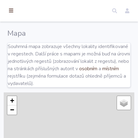
torické
ameny
dosah
Mapa
Úvod
Souhrnná mapa zobrazuje všechny lokality identifikované
v regestech. Další práce s mapami je možná buď na úrovni
Edice
jednotlivých regestů (zobrazování lokalit z regestu), nebo
na stránkách příslušných autorit v
osobním
a
místním
rejstříku (zejména formulace dotazů ohledně příjemců a
Regesty
vydavatelů).
Hledat
+
−
Mapy