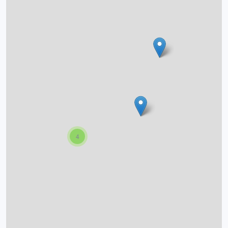
O projektu
Autoři
Nápověda
4