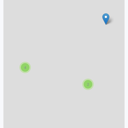
O projektu
Autoři
Nápověda
4
2