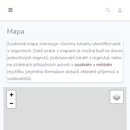
torické
ameny
dosah
Mapa
Úvod
Souhrnná mapa zobrazuje všechny lokality identifikované
v regestech. Další práce s mapami je možná buď na úrovni
Edice
jednotlivých regestů (zobrazování lokalit z regestu), nebo
na stránkách příslušných autorit v
osobním
a
místním
rejstříku (zejména formulace dotazů ohledně příjemců a
Regesty
vydavatelů).
Hledat
+
−
Mapy