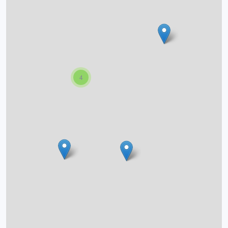
O projektu
Autoři
Nápověda
4