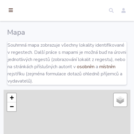
torické
ameny
dosah
Mapa
Úvod
Souhrnná mapa zobrazuje všechny lokality identifikované
v regestech. Další práce s mapami je možná buď na úrovni
Edice
jednotlivých regestů (zobrazování lokalit z regestu), nebo
na stránkách příslušných autorit v
osobním
a
místním
rejstříku (zejména formulace dotazů ohledně příjemců a
Regesty
vydavatelů).
Hledat
+
−
Mapy