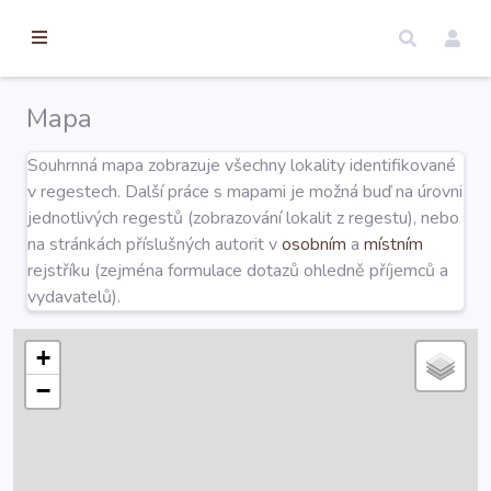
torické
ameny
dosah
Mapa
Úvod
Souhrnná mapa zobrazuje všechny lokality identifikované
v regestech. Další práce s mapami je možná buď na úrovni
Edice
jednotlivých regestů (zobrazování lokalit z regestu), nebo
na stránkách příslušných autorit v
osobním
a
místním
rejstříku (zejména formulace dotazů ohledně příjemců a
Regesty
vydavatelů).
Hledat
+
−
Mapy