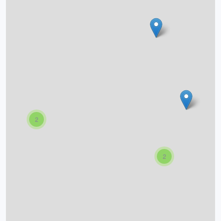
O projektu
Autoři
Nápověda
2
2