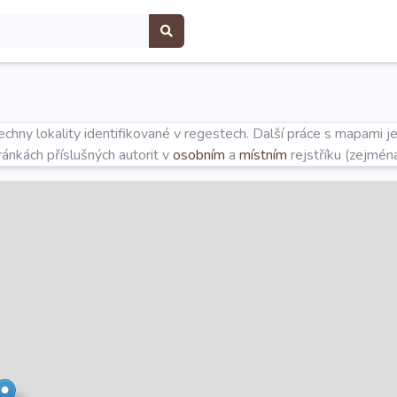
hny lokality identifikované v regestech. Další práce s mapami j
tránkách příslušných autorit v
osobním
a
místním
rejstříku (zejmén