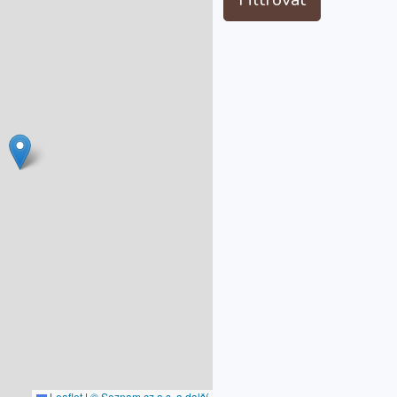
Leaflet
|
© Seznam.cz a.s. a další