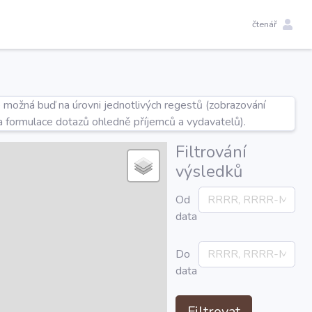
čtenář
e možná buď na úrovni jednotlivých regestů (zobrazování
a formulace dotazů ohledně příjemců a vydavatelů).
Filtrování
výsledků
Od
data
Do
data
Filtrovat