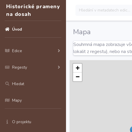
Historické prameny
na dosah
Úvod
Mapa
Souhrnná mapa zobrazuje všec
Edice
lokalit z regestu), nebo na s
+
Regesty
−
Hledat
Mapy
O projektu