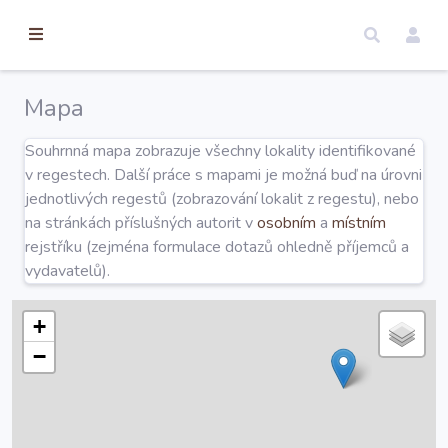
torické
ameny
dosah
Mapa
Úvod
Souhrnná mapa zobrazuje všechny lokality identifikované
v regestech. Další práce s mapami je možná buď na úrovni
Edice
jednotlivých regestů (zobrazování lokalit z regestu), nebo
na stránkách příslušných autorit v
osobním
a
místním
rejstříku (zejména formulace dotazů ohledně příjemců a
Regesty
vydavatelů).
Hledat
+
−
Mapy