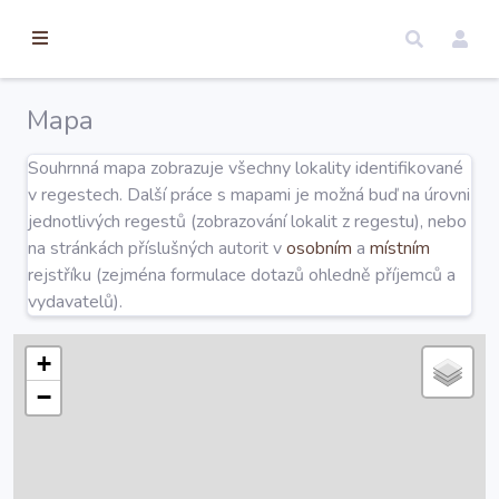
torické
ameny
dosah
Mapa
Úvod
Souhrnná mapa zobrazuje všechny lokality identifikované
v regestech. Další práce s mapami je možná buď na úrovni
Edice
jednotlivých regestů (zobrazování lokalit z regestu), nebo
na stránkách příslušných autorit v
osobním
a
místním
rejstříku (zejména formulace dotazů ohledně příjemců a
Regesty
vydavatelů).
Hledat
+
−
Mapy