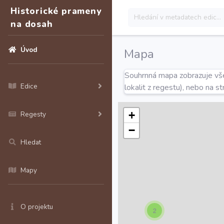
Historické prameny
na dosah
Úvod
Mapa
Souhrnná mapa zobrazuje všec
Edice
lokalit z regestu), nebo na s
+
Regesty
−
Hledat
Mapy
O projektu
2