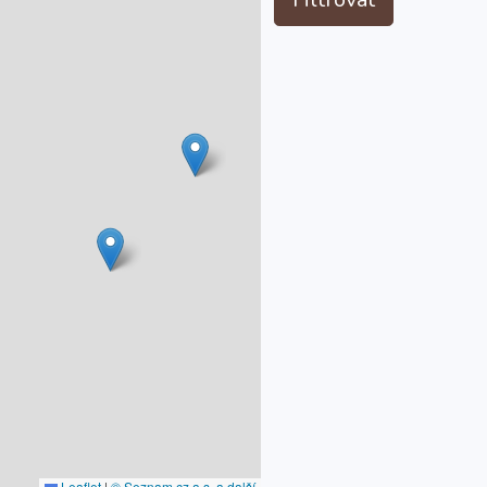
Leaflet
|
© Seznam.cz a.s. a další