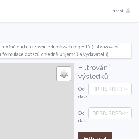
čtenář
e možná buď na úrovni jednotlivých regestů (zobrazování
a formulace dotazů ohledně příjemců a vydavatelů).
Filtrování
výsledků
Od
data
Do
data
Filtrovat