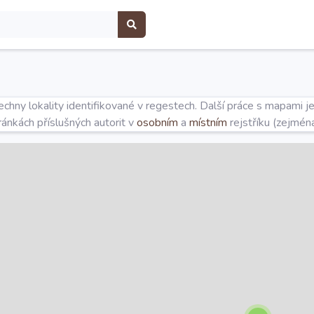
hny lokality identifikované v regestech. Další práce s mapami j
tránkách příslušných autorit v
osobním
a
místním
rejstříku (zejmén