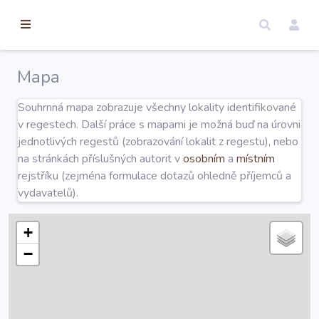
torické
ameny
dosah
Mapa
Úvod
Souhrnná mapa zobrazuje všechny lokality identifikované
v regestech. Další práce s mapami je možná buď na úrovni
Edice
jednotlivých regestů (zobrazování lokalit z regestu), nebo
na stránkách příslušných autorit v
osobním
a
místním
rejstříku (zejména formulace dotazů ohledně příjemců a
Regesty
vydavatelů).
Hledat
+
−
Mapy