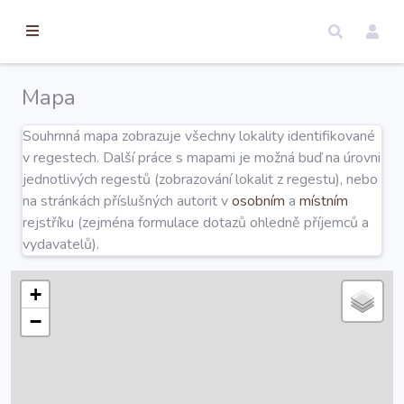
torické
ameny
dosah
Mapa
Úvod
Souhrnná mapa zobrazuje všechny lokality identifikované
v regestech. Další práce s mapami je možná buď na úrovni
Edice
jednotlivých regestů (zobrazování lokalit z regestu), nebo
na stránkách příslušných autorit v
osobním
a
místním
rejstříku (zejména formulace dotazů ohledně příjemců a
Regesty
vydavatelů).
Hledat
+
−
Mapy