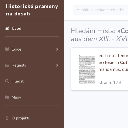
Historické prameny
na dosah
Úvod
Hledání místa:
»Co
aus dem XIII. - XV
Edice
euch etc. Teno
ecclesie in
Col
Regesty
mandamus, quat
ibidem
Hledat
strana: 178
Mapy
O projektu