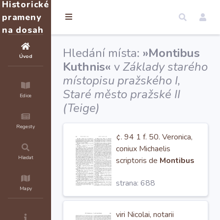
Historické
prameny
na dosah
Hledání místa:
»Montibus
Úvod
Kuthnis«
v
Základy starého
místopisu pražského I,
Staré město pražské II
Edice
(Teige)
Regesty
¢. 94 1 f. 50. Veronica,
coniux Michaelis
Hledat
scriptoris de
Montibus
Kuthnis.
fassa est, se
strana: 688
tulisse omnem pecuniam
Mapy
a Martino, cantorc s.
viri Nicolai, notarii