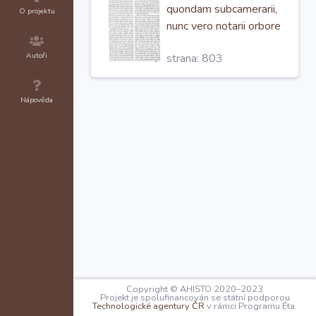
quondam subcamerarii,
O projektu
nunc vero notarii orbore
in
Montibus Kuthnis,
Autoři
strana: 803
domińi temporalis
prescripti molendini,
salvis iuribus ipsius,
Nápověda
expresso concensu
accedente,
Copyright © AHISTO 2020–2023
Projekt je spolufinancován se státní podporou
Technologické agentury ČR
v rámci Programu Éta.