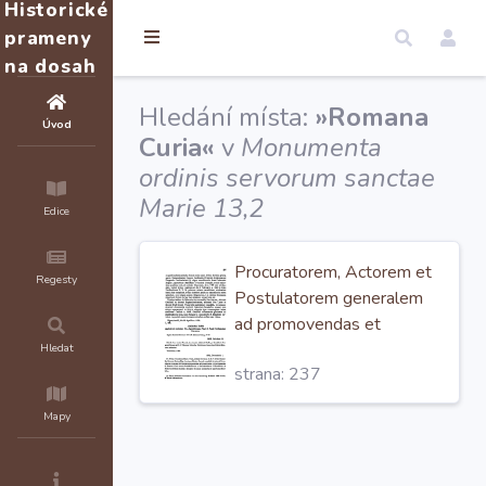
Historické
prameny
na dosah
Hledání místa:
»Romana
Úvod
Curia«
v
Monumenta
ordinis servorum sanctae
Marie 13,2
Edice
Procuratorem, Actorem et
Regesty
Postulatorem generalem
ad promovendas et
pertractandas in
Romana
Hledat
strana: 237
Curia
causas
Beatificationum et
Mapy
Canonizationum
Venerabilium et Beatorum
Ordinis eiusdem :