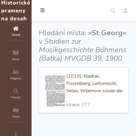
Historické
prameny
na dosah
Hledání místa:
»St Georg«
Úvod
v
Studien zur
Musikgeschichte Böhmens
(Batka) MVGDB 39, 1900
Edice
(1019), Kladran,
Regesty
Postelberg, Leitomischl,
Selau, Wilemow sowie die
Frauenklöster zu
St.
Hledat
strana: 277
Georg
in Prag und Teplitz.
Die Prämonstratenser
Mapy
saßen in Strahow (1140),