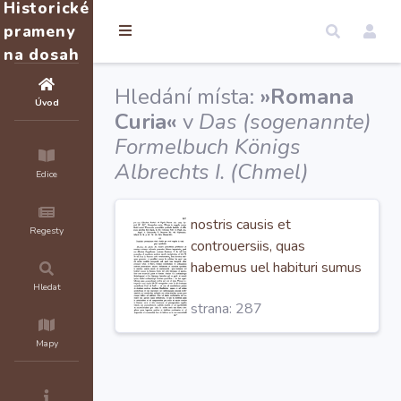
Historické
prameny
na dosah
Hledání místa:
»Romana
Úvod
Curia«
v
Das (sogenannte)
Formelbuch Königs
Albrechts I. (Chmel)
Edice
nostris causis et
Regesty
controuersiis, quas
habemus uel habituri sumus
in
Romana Curia
uel alibi
Hledat
strana: 287
ubicunque et specialiter
cum venerabili patre et
Mapy
domino