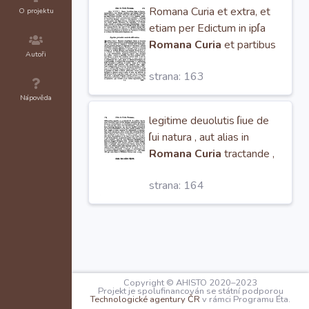
Romana Curia et extra, et
O projektu
etiam per Edictum in ipſa
Romana Curia
et partibus
Autoři
vicinis cum non ſit tutus
strana: 163
acceſſus ad eos
Nápověda
legitime deuolutis ſiue de
ſui natura , aut alias in
Romana Curia
tractande ,
et finiende , et
strana: 164
quibuseunque allis in
contrarium
Copyright © AHISTO 2020–2023
Projekt je spolufinancován se státní podporou
Technologické agentury ČR
v rámci Programu Éta.