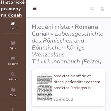
Historické
prameny
na dosah
Hledání místa:
»Romana
Úvod
Curia«
v
Lebensgeschichte
des Römischen und
Böhmischen Königs
Edice
Wenzeslaus.
T.1.Urkundenbuch (Pelzel)
Regesty
predictos ex officio et
Hledat
citandi perſonaliter eosdem
predictos ſacrilegos in
Romana Curia
et extra, et
Mapy
strana: 163
etiam per Edictum in ipſa
Romana Curia