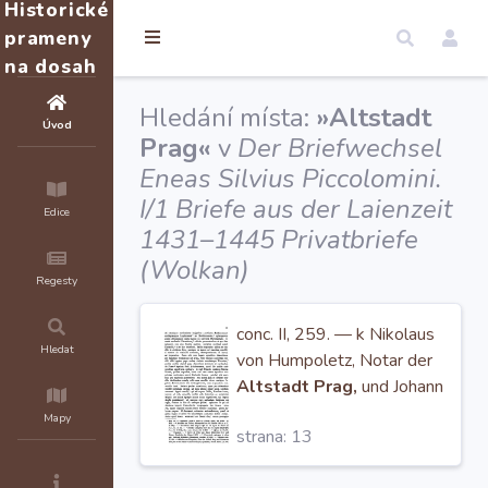
Historické
prameny
na dosah
Hledání místa:
»Altstadt
Úvod
Prag«
v
Der Briefwechsel
Eneas Silvius Piccolomini.
I/1 Briefe aus der Laienzeit
Edice
1431–1445 Privatbriefe
(Wolkan)
Regesty
conc. II, 259. — k Nikolaus
Hledat
von Humpoletz, Notar der
Altstadt Prag,
und Johann
von Saaz, die am 10.
Mapy
strana: 13
Oktober in Basel