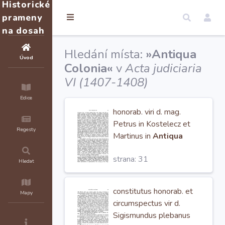
Historické
prameny
na dosah
Hledání místa:
»Antiqua
Úvod
Colonia«
v
Acta judiciaria
VI (1407-1408)
Edice
honorab. viri d. mag.
Petrus in Kostelecz et
Regesty
Martinus in
Antiqua
Colonia
ecclesiarum
strana: 31
plebani dictorum ipsorum
Hledat
beneficiorum
resignacionem per
constitutus honorab. et
Mapy
prefatum d. Johannem
circumspectus vir d.
Sigismundus plebanus