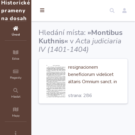
Historické
prameny
na dosah
Hledání místa:
»Montibus
Úvod
Kuthnis«
v
Acta judiciaria
IV (1401-1404)
Edice
resignacionem
beneficiorum videlicet
Regesty
altaris Omnium sanct. in
superiori ecclesia in
strana: 286
Montibus Kuthnis
a d.
Hledat
Wenceslao rectore dicti
altaris et Petro Polak
Mapy
procuratore