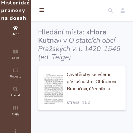
Historické
prameny
na dosah
Hledání místa:
»Hora
Úvod
Kutna«
v
O statcích obcí
Pražských v. l. 1420-1546
(ed. Teige)
Edice
Chvatěruby se všemi
Regesty
příslušnostmi Oldřichovi
Bradáčovi, úředníku a
měštěnínu na
Horách
Hledat
strana: 158
Kutnách
ve 3000 k. gr.
peněz dobrých a berných.
Mapy
Dán v