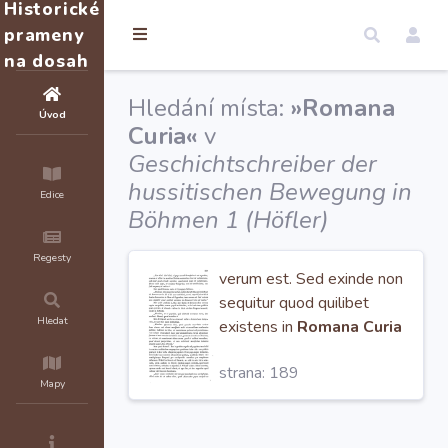
Historické
prameny
na dosah
Hledání místa:
»Romana
Úvod
Curia«
v
Geschichtschreiber der
hussitischen Bewegung in
Edice
Böhmen 1 (Höfler)
Regesty
verum est. Sed exinde non
sequitur quod quilibet
Hledat
existens in
Romana Curia
sit malus." Item quod
strana: 189
prefatus J. Hus jam dictos
Mapy
et