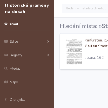
Historické prameny
na dosah
Úvod
Hledání místa:
»St
Kurfürsten. [
Edice
Gallen
Stadt-
Regesty
strana: 162
Hledat
Mapy
O projektu