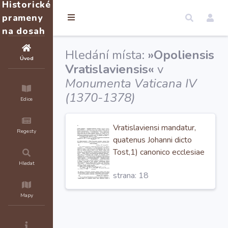
Historické
prameny
na dosah
Hledání místa:
»Opoliensis
Úvod
Vratislaviensis«
v
Monumenta Vaticana IV
(1370-1378)
Edice
Vratislaviensi mandatur,
Regesty
quatenus Johanni dicto
Tost,1) canonico ecclesiae
s. Crucis
Opoliensis
Hledat
strana: 18
Vratislaviensis
diocesis,
de canonicatu sub
Mapy
exspectatione
praebendae ecclesiae
Pragensis provideat.