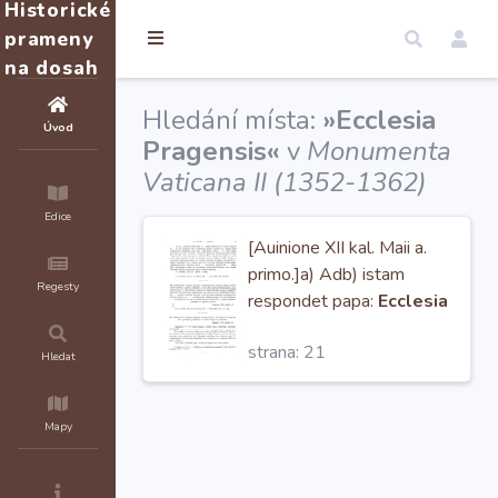
Historické
prameny
na dosah
Hledání místa:
»Ecclesia
Úvod
Pragensis«
v
Monumenta
Vaticana II (1352-1362)
Edice
[Auinione XII kal. Maii a.
primo.]a) Adb) istam
Regesty
respondet papa:
Ecclesia
Pragensis
est nimis
strana: 21
onerata. R. Suppl. 23 fol.
Hledat
137. — a)
Mapy