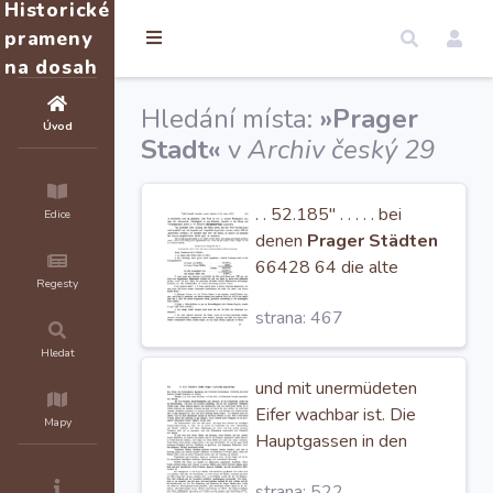
Historické
prameny
na dosah
Hledání místa:
»Prager
Úvod
Stadt«
v
Archiv český 29
. . 52.185" . . . . . bei
Edice
denen
Prager Städten
66428 64 die alte
Regesty
Ansässigkeit war 64 . .
strana: 467
4.728°1/64
Hledat
und mit unermüdeten
Eifer wachbar ist. Die
Mapy
Hauptgassen in den
Prager Städten
sind
strana: 522