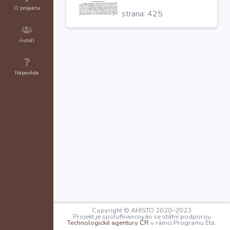
Chutnis
in dictorum
O projektu
strana: 425
nostrorum fidelium
presencia in vigilia s.
Thome apost.
Autoři
Nápověda
Copyright © AHISTO 2020–2023
Projekt je spolufinancován se státní podporou
Technologické agentury ČR
v rámci Programu Éta.