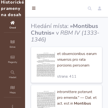
Historické
prameny
na dosah
Hledání místa:
»Montibus
Úvod
Chutnis«
v
RBM IV (1333-
1346)
Edice
et obuencionibus earum
vniuersis pro rata
Regesty
porcionis personam
nostram in
Montibus
strana: 411
Chutnis
et Brzeznicz et
Hledat
alibi vbicunque in
argentifodinis nostris in
intromittere poterunt
Mapy
regno
pro emenda." — Dat. et
act. est in
Montibus