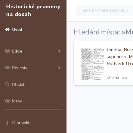
Historické prameny
na dosah
Úvod
Hledání místa:
»Mo
tenetur; Borz
Edice
superior in
M
Ruthardi 10 g
Regesty
strana: 56
Hledat
Mapy
O projektu