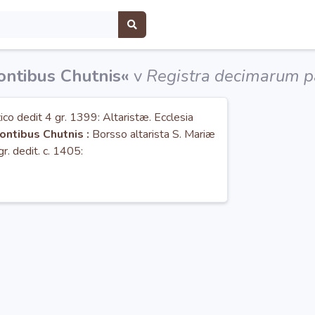
ntibus Chutnis«
v
Registra decimarum p
ico dedit 4 gr. 1399: Altaristæ. Ecclesia
ontibus Chutnis :
Borsso altarista S. Mariæ
r. dedit. c. 1405: