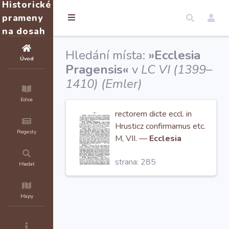
Historické
prameny
na dosah
Hledání místa:
»Ecclesia
Úvod
Pragensis«
v
LC VI (1399–
1410) (Emler)
Edice
rectorem dicte eccl. in
Hrusticz confirmamus etc.
Regesty
M, VII. —
Ecclesia
Pragensis. —
Johannes
strana: 285
Kbel etc., quod nos ad
Hledat
custodiam in eccl. Prag.
Mapy