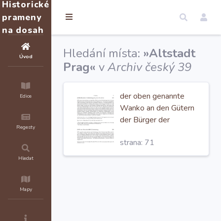
Historické
prameny
na dosah
Hledání místa:
»Altstadt
Úvod
Prag«
v
Archiv český 39
der oben genannte
Edice
Wanko an den Gütern
der Bürger der
Regesty
Altstadt Prag
strana: 71
schadlos heilen (bona ...
ad satisfaccionem
Hledat
plenariam ... pecunie
arrestare
Mapy