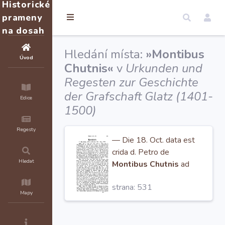
Historické
prameny
na dosah
Hledání místa:
»Montibus
Úvod
Chutnis«
v
Urkunden und
Regesten zur Geschichte
der Grafschaft Glatz (1401-
Edice
1500)
Regesty
— Die 18. Oct. data est
crida d. Petro de
Hledat
Montibus Chutnis
ad
ecclesiam paroch. in
strana: 531
Fridericivilla, per mortem
Mapy
Martini vlt. rect.