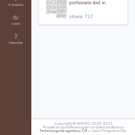
portionario ibid. in
O projektu
Montibus Chutnis,
strana: 727
deputavit; unde
praefatus Conradus
Autoři
unacum Vlrico, fratre suo
praedicto, ex
Nápověda
Copyright © AHISTO 2020–2023
Projekt je spolufinancován se státní podporou
Technologické agentury ČR
v rámci Programu Éta.