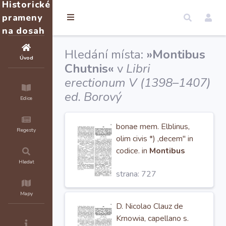
Historické
prameny
na dosah
Hledání místa:
»Montibus
Úvod
Chutnis«
v
Libri
erectionum V (1398–1407)
ed. Borový
Edice
bonae mem. Elblinus,
Regesty
olim civis *) ,decem" in
codice. in
Montibus
Chutnis,
ultimum suum
Hledat
strana: 727
faciendo testamentum
decem sexg. grss. den.
Mapy
prag. in
D. Nicolao Clauz de
Krnowia, capellano s.