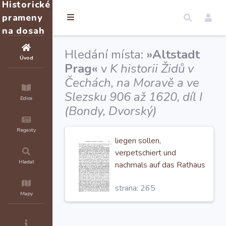
Historické
prameny
na dosah
Hledání místa:
»Altstadt
Úvod
Prag«
v
K historii Židů v
Čechách, na Moravě a ve
Slezsku 906 až 1620, díl I
Edice
(Bondy, Dvorský)
Regesty
liegen sollen,
verpetschiert und
Hledat
nachmals auf das Rathaus
in die
Altstadt Prag
strana: 265
gefuehrt worden. Als nun
Mapy
solches beschehen, erst
hat uns der