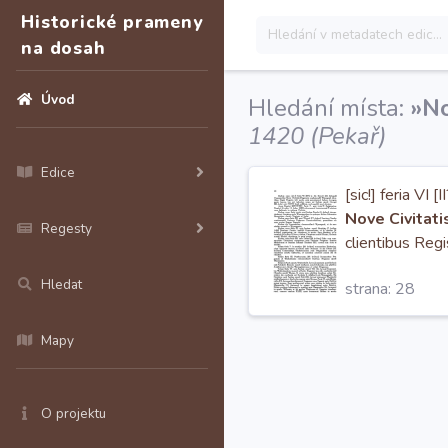
Historické prameny
na dosah
Úvod
Hledání místa:
»No
1420 (Pekař)
Edice
[sic!] feria VI 
Nove Civitati
Regesty
clientibus Reg
habere
Hledat
strana: 28
Mapy
O projektu