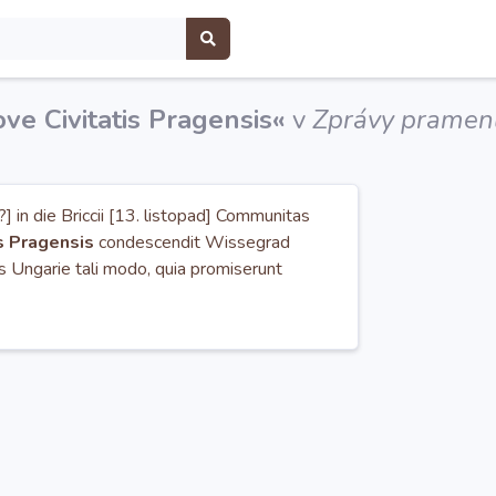
ve Civitatis Pragensis«
v
Zprávy pramenů
[II?] in die Briccii [13. listopad] Communitas
s Pragensis
condescendit Wissegrad
is Ungarie tali modo, quia promiserunt