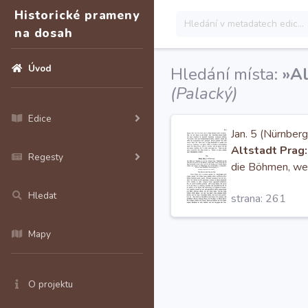
Historické prameny
na dosah
Úvod
Hledání místa:
»Al
(Palacký)
Edice
Jan. 5 (Nürnber
Altstadt Prag:
Regesty
die Böhmen, we
Hledat
strana: 261
Mapy
O projektu