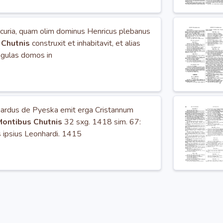
a curia, quam olim dominus Henricus plebanus
 Chutnis
construxit et inhabitavit, et alias
ngulas domos in
hardus de Pyeska emit erga Cristannum
ontibus Chutnis
32 sxg. 1418 sim. 67:
 ipsius Leonhardi. 1415