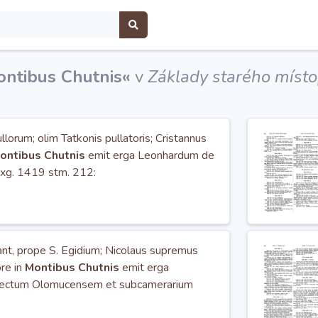
ntibus Chutnis«
v
Základy starého místo
ullorum; olim Tatkonis pullatoris; Cristannus
ontibus Chutnis
emit erga Leonhardum de
xg. 1419 stm. 212:
ant, prope S. Egidium; Nicolaus supremus
ore in
Montibus Chutnis
emit erga
ectum Olomucensem et subcamerarium
miæ 220