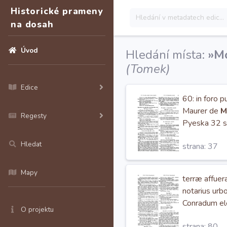
Historické prameny
na dosah
Úvod
Hledání místa:
»Mo
(Tomek)
Edice
60: in foro p
Maurer de
M
Regesty
Pyeska 32 s
Hledat
strana: 37
Mapy
terræ affuer
notarius urb
Conradum el
O projektu
regni Bohe
strana: 80