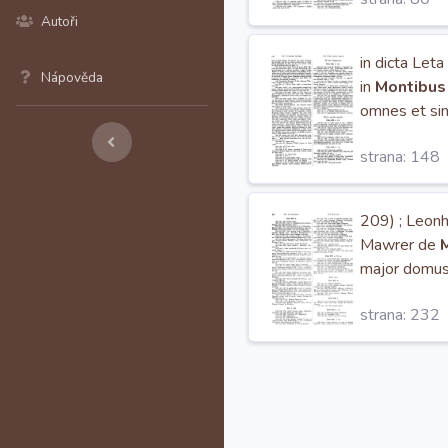
Autoři
in dicta Let
Nápověda
in
Montibus
omnes et si
strana: 148
209) ; Leon
Mawrer de
M
major domus
strana: 232