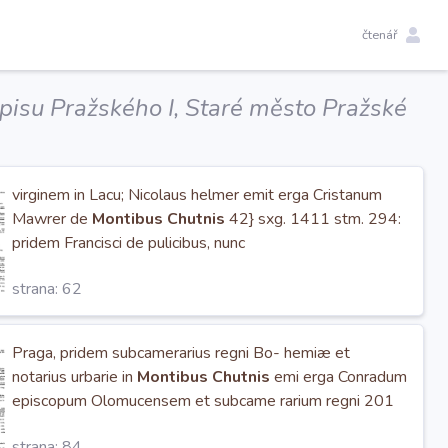
čtenář
pisu Pražského I, Staré město Pražské
virginem in Lacu; Nicolaus helmer emit erga Cristanum
Mawrer de
Montibus Chutnis
42} sxg. 1411 stm. 294:
pridem Francisci de pulicibus, nunc
strana: 62
Praga, pridem subcamerarius regni Bo- hemiæ et
notarius urbarie in
Montibus Chutnis
emi erga Conradum
episcopum Olomucensem et subcame rarium regni 201
strana: 84