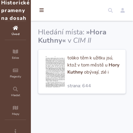
Historické
prameny
na dosah
Hledání místa:
»Hora
Úvod
Kuthny«
v
CIM II
toliko těm k užitku jsú,
Edice
ktož v tom městě u
Hory
Kuthny
obývají, zlé i
Regesty
dobré s městem trpiece.“
strana: 644
— Veselský, Kutná
Hledat
Mapy