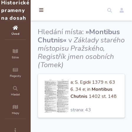
Historické
prameny
na dosah
Hledání místa:
»Montibus
Úvod
Chutnis«
v
Základy starého
místopisu Pražského,
Registřík jmen osobních
Edice
(Tomek)
Regesty
a; S. Egidii 1379 n. 63
6. 34 e; in
Montibus
Hledat
Chutnis
1402 st. 148
¢. 640; in Scifowic
strana: 43
1398 n. 194;
Mapy