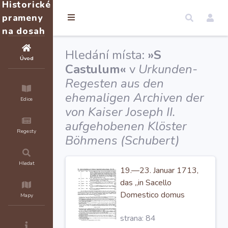
Historické
prameny
na dosah
Hledání místa:
»S
Úvod
Castulum«
v
Urkunden-
Regesten aus den
ehemaligen Archiven der
Edice
von Kaiser Joseph II.
aufgehobenen Klöster
Regesty
Böhmens (Schubert)
Hledat
19.—23. Januar 1713,
das „in Sacello
Domestico domus
Mapy
Braunensis prope
S.
strana: 84
Castulum“
tagte. 670