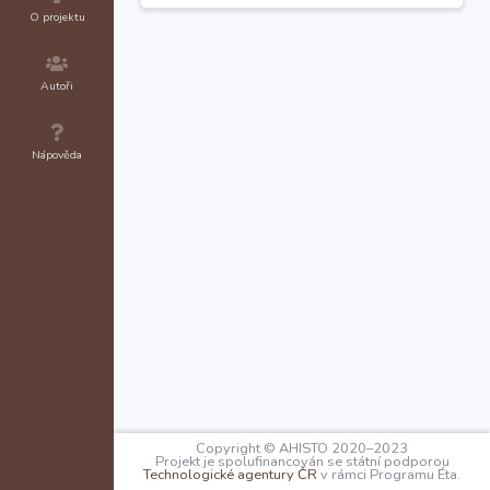
1) Uebernahmsinventar
O projektu
der
Aufhebungscommission
des Kis. St. Nicolaus.
Autoři
Nápověda
Copyright © AHISTO 2020–2023
Projekt je spolufinancován se státní podporou
Technologické agentury ČR
v rámci Programu Éta.