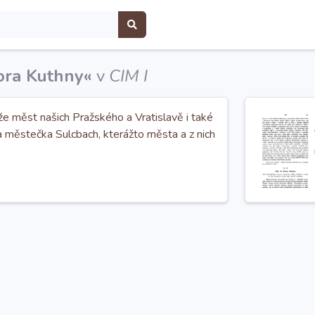
ora Kuthny«
v
CIM I
 že měst našich Pražského a Vratislavě i také
 městečka Sulcbach, kterážto města a z nich