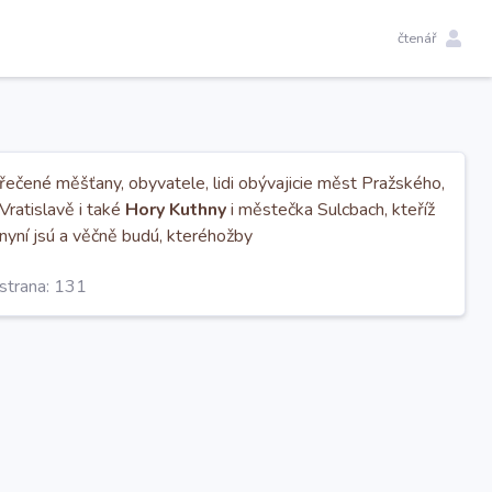
čtenář
řečené měšťany, obyvatele, lidi obývajicie měst Pražského,
Vratislavě i také
Hory Kuthny
i městečka Sulcbach, kteříž
nyní jsú a věčně budú, kteréhožby
strana: 131