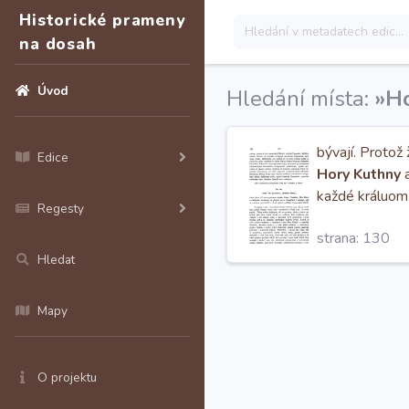
Historické prameny
na dosah
Úvod
Hledání místa:
»H
bývají. Protož
Edice
Hory Kuthny
a
každé králuom
Regesty
strana: 130
Hledat
Mapy
O projektu