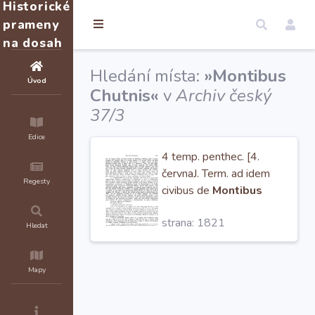
Historické
prameny
na dosah
Hledání místa:
»Montibus
Úvod
Chutnis«
v
Archiv český
37/3
Edice
4 temp. penthec. [4.
červnaJ. Term. ad idem
Regesty
civibus de
Montibus
Chutnis
in crast. Jeron. [I.
strana: 1821
říjnaJ. Term. ad idem
Hledat
Montanis civibus
Mapy