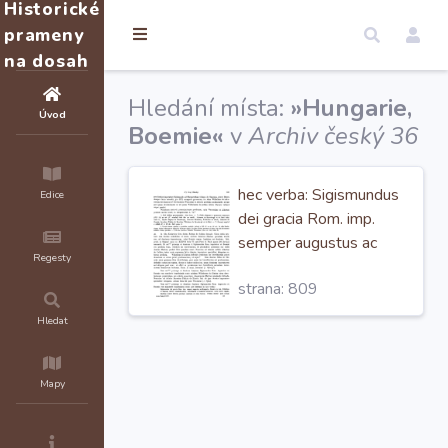
Historické
prameny
na dosah
Hledání místa:
»Hungarie,
Úvod
Boemie«
v
Archiv český 36
hec verba: Sigismundus
Edice
dei gracia Rom. imp.
semper augustus ac
Regesty
Hungarie, Boemie
oc.
strana: 809
rex. Nobilibus et
famosis, iudici,
Hledat
urzednikonibus,
beneficiariis et notariis
Mapy