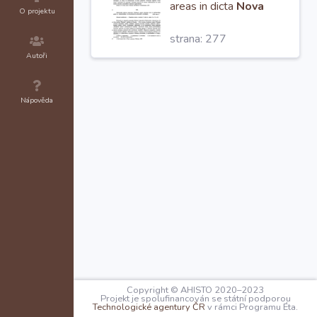
areas in dicta
Nova
O projektu
Civitate Pragensi
strana: 277
dinoscimur habuisse,
nullum penitus censum,
Autoři
exaccionem seu
aliquam annuam
Nápověda
pensionem
Copyright © AHISTO 2020–2023
Projekt je spolufinancován se státní podporou
Technologické agentury ČR
v rámci Programu Éta.