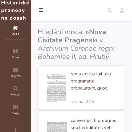
Historické
prameny
na dosah
Hledání místa:
»Nova
Úvod
Civitate Pragensi«
v
Archivum Coronae regni
Bohemiae II, ed. Hrubý
Edice
regio edicto fuit utili
Regesty
programate
propallatum, quod,
quisquis in dicta
Nova
Hledat
strana: 276
Civitate Pragensi,
quam predictus noster
Mapy
dominus rex inclitus
conventus, 5 qui agros
intendit tam hominibus,
seu hereditates vel
quam