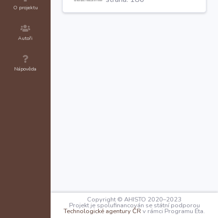
vac. Stiborium de Libess
O projektu
Autoři
Nápověda
Copyright © AHISTO 2020–2023
Projekt je spolufinancován se státní podporou
Technologické agentury ČR
v rámci Programu Éta.