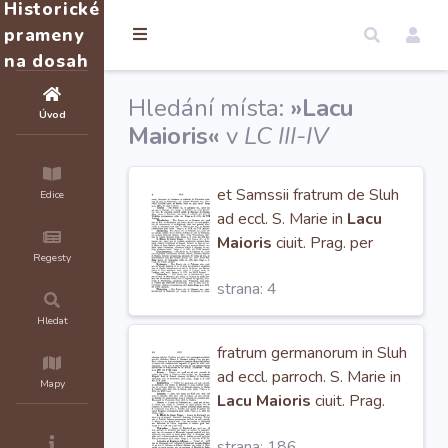
Historické
prameny
na dosah
Hledání místa:
»Lacu
Úvod
Maioris«
v
LC III-IV
et Samssii fratrum de Sluh
Edice
ad eccl. S. Marie in
Lacu
Maioris
ciuit. Prag. per
Regesty
mortem Nicolai vac., discr.
strana: 4
virum Friczconem,
altaristam
Hledat
fratrum germanorum in Sluh
ad eccl. parroch. S. Marie in
Mapy
Lacu Maioris
ciuit. Prag.
per mortem d. Friczkonis
strana: 186