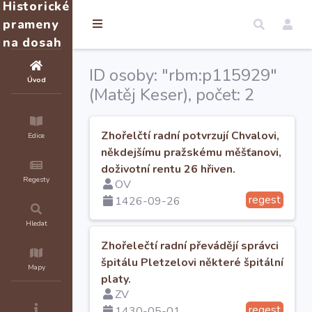
Historické
prameny
na dosah
ID osoby: "
rbm:p115929
"
Úvod
(
Matěj Keser
), počet: 2
Zhořelčtí radní potvrzují Chvalovi,
Edice
někdejšímu pražskému měšťanovi,
doživotní rentu 26 hřiven.
Regesty
OV
regest
1426-09-26
Hledat
Zhořelečtí radní převádějí správci
špitálu Pletzelovi některé špitální
Mapy
platy.
ZV
regest
1430-05-01