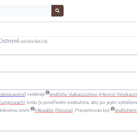
 Ostrově
(eb04e5bb2d)
cibiskupství
vydávají
Jindřichu
Vulkaczschovi
(
Henrici
Wulkacz
Kungiswart
)
,
kridu
s
pověřením
exekutora
,
aby
po
jejím
vyhlášen
dněnému
smrtí
Mikuláše
(
Nicolai
)
.
Prezentován
byl
Jindřichem