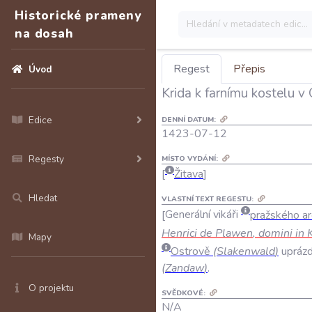
Historické prameny
na dosah
Regest
Přepis
Úvod
Krida k farnímu kostelu v
Edice
DENNÍ DATUM:
1423-07-12
Regesty
MÍSTO VYDÁNÍ:
Žitava
Hledat
VLASTNÍ TEXT REGESTU:
Generální
vikáři
pražského
ar
Henrici
de
Plawen
,
domini
in
Mapy
Ostrově
(
Slakenwald
)
upráz
(
Zandaw
)
.
O projektu
SVĚDKOVÉ:
N/A