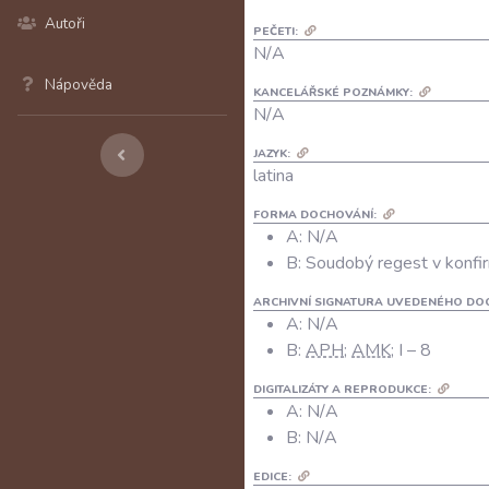
Autoři
PEČETI:
N/A
Nápověda
KANCELÁŘSKÉ POZNÁMKY:
N/A
JAZYK:
latina
FORMA DOCHOVÁNÍ:
A: N/A
B: Soudobý regest v konfir
ARCHIVNÍ SIGNATURA UVEDENÉHO DO
A:
N/A
B:
APH
;
AMK
; I – 8
DIGITALIZÁTY A REPRODUKCE:
A:
N/A
B:
N/A
EDICE: