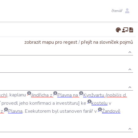
čtenář
zobrazit mapu pro regest
/
přejít na slovníček pojmů
sch
)
,
kaplanu
Jindřicha
z
Plavna
na
Kynžvartu
(
nobilis
d
.
í
provedl
jeho
konfirmaci
a
investituru
ke
kostelu
v
z
Plavna
.
Exekutorem
byl
ustanoven
farář
v
Žandově