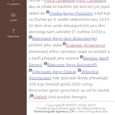
nechal
Petra
Cordebuga
(
Petir
Cordebog
)
,
O projektu
aby
se
přidal
ke
kacířům
(
dy
ketczer
)
při
jejich
tažení
do
Pruska
(
kegin
Prewczin
)
,
když
byli
ve
čtvrtek
po
4
.
neděli
velikonoční
roku
1433
Autoři
(
in
dem
drey
unde
dreyzigististin
jarn
den
dornstag
nach
jubilate
)
7
.
května
1433
u
Nápověda
Bobrowice
(
keyn
dem
Bobirsberge
)
;
přičemž
jeho
sluha
Enderlein
(
Enderleyn
)
,
jmenovaný
přímo
vévodou
,
loupil
na
cestách
a
s
kacíři
přepadl
jeho
vesnice
Bieniów
(
dorff
Benen
)
,
Białowice
(
keyn
Bolindorff
)
,
Dąbrowiec
(
keyn
Dobra
)
,
Włostów
(
Nismenaw
)
,
kde
způsobili
škody
přesahující
200
kop
českých
grošů
(
200
schog
Bemischer
guter
groschen
)
,
za
což
ho
nechal
Oldřich
(
ich
)
pověsit
(
hengin
)
.
Copyright © AHISTO 2020–2023
SVĚDKOVÉ:
Projekt je spolufinancován se státní podporou
N/A
Technologické agentury ČR
v rámci Programu Éta.