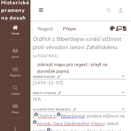
Historické
prameny
na dosah
Regest
Přepis
Úvod
Oldřich z Biberštejna vznáší stížnost
proti vévodovi Janovi Zaháňskému.
(e70247f451)
Edice
zobrazit mapu pro regest
/
přejít na
slovníček pojmů
Regesty
DENNÍ DATUM:
[1434-12-03]
MÍSTO VYDÁNÍ:
Hledat
N/A
VLASTNÍ TEXT REGESTU:
Mapy
Oldřich
z
Biberštejna
podává
stížnost
na
vévodu
Jana
Zaháňského
(
Hans
)
,
neboť